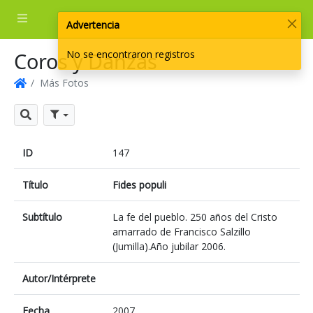
Log
Advertencia
Coros y Danzas
No se encontraron registros
Más Fotos
Inicio
Filtros
Buscar
ID
147
Título
Fides populi
Subtítulo
La fe del pueblo. 250 años del Cristo
amarrado de Francisco Salzillo
(Jumilla).Año jubilar 2006.
Autor/Intérprete
Fecha
2007