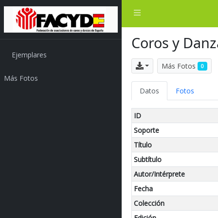
Coros y Danz
Ejemplares
Exportar
Más Fotos
0
Más Fotos
Datos
Fotos
ID
Soporte
Título
Subtítulo
Autor/Intérprete
Fecha
Colección
Edición