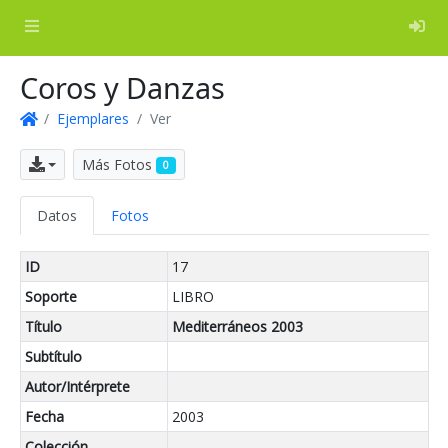
Log
Coros y Danzas
Ejemplares
Ver
Inicio
Exportar
Más Fotos
0
Datos
Fotos
ID
17
Soporte
LIBRO
Título
Mediterráneos 2003
Subtítulo
Autor/Intérprete
Fecha
2003
Colección