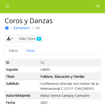
Log
Coros y Danzas
Ejemplares
Ver
Inicio
Exportar
Más Fotos
0
Datos
Fotos
ID
12
Soporte
LIBRO
Título
Folklore, Educación y Familia
Subtítulo
Conferencia ofrecida con motivo de la
Internacional C.I.O.F.F. CHILDREN'S
Autor/Intérprete
Maria Teresa Campoy Camacho
Fecha
2001