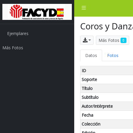
Coros y Danz
Ejemplares
Exportar
Más Fotos
0
Más Fotos
Datos
Fotos
ID
Soporte
Título
Subtítulo
Autor/Intérprete
Fecha
Colección
Edición