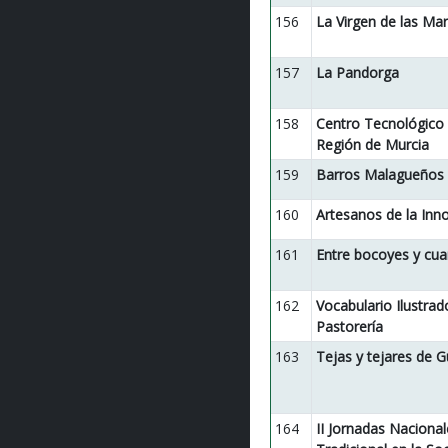
156
La Virgen de las Mar
157
La Pandorga
158
Centro Tecnológico 
Región de Murcia
159
Barros Malagueños
160
Artesanos de la Inn
161
Entre bocoyes y cua
162
Vocabulario Ilustrad
Pastorería
163
Tejas y tejares de G
164
II Jornadas Nacional