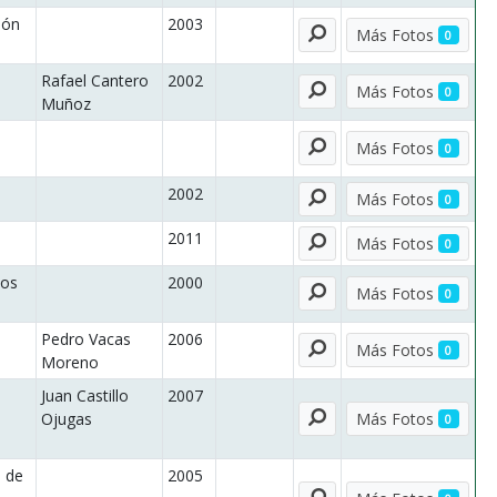
ión
2003
Ver
Más Fotos
0
Rafael Cantero
2002
Ver
Más Fotos
0
Muñoz
Ver
Más Fotos
0
2002
Ver
Más Fotos
0
2011
Ver
Más Fotos
0
Dos
2000
Ver
Más Fotos
0
Pedro Vacas
2006
Ver
Más Fotos
0
Moreno
Juan Castillo
2007
Ver
Ojugas
Más Fotos
0
 de
2005
Ver