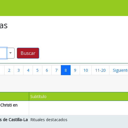
as
 avanzada
ros
Buscar
1
2
3
4
5
6
7
8
9
10
11-20
Siguient
Subtítulo
Christi en
s de Castilla-La
Rituales destacados