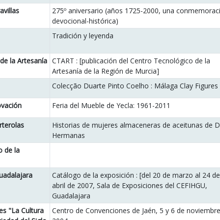
avillas
275º aniversario (años 1725-2000, una conmemorac
devocional-histórica)
Tradición y leyenda
de la Artesanía
CTART : [publicación del Centro Tecnológico de la
Artesanía de la Región de Murcia]
Colecção Duarte Pinto Coelho : Málaga Clay Figures
ovación
Feria del Mueble de Yecla: 1961-2011
rterolas
Historias de mujeres almaceneras de aceitunas de 
Hermanas
o de la
uadalajara
Catálogo de la exposición : [del 20 de marzo al 24 de
abril de 2007, Sala de Exposiciones del CEFIHGU,
Guadalajara
es "La Cultura
Centro de Convenciones de Jaén, 5 y 6 de noviembre