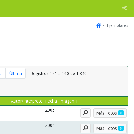
Log
Ejemplares
Inicio
e
Última
Registros 141 a 160 de 1.840
Autor/Intérprete
Fecha
Imágen 1
2005
Ver
Más Fotos
0
2004
Ver
Más Fotos
0