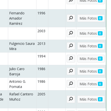
Más Fotos
0
Fernando
1996
Ver
Amador
Más Fotos
0
Ramírez
2003
Ver
Más Fotos
0
Fulgencio Saura
2013
Ver
Más Fotos
0
Mira
1994
Ver
Más Fotos
0
Julio Caro
1986
Ver
Más Fotos
0
Baroja
Antonio G.
1986
Ver
Más Fotos
0
Pomata
ra
Rafael Cantero
2005
Ver
 de
Muñoz
Más Fotos
0