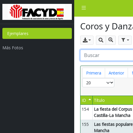
Coros y Danz
Ejemplares
Búsqueda
Filt
Exportar
Buscar
Más Fotos
Primera
Anterior
ID
Título
Ascendente
154
La fiesta del Corpus 
Castilla-La Mancha
155
Las fiestas populare
Mancha