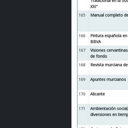
Tradicional en la Soc
XXI"
165
Manual completo de 
166
Pintura española en 
BBVA
167
Visiones cervantinas
de fondo
168
Revista murciana de
169
Apuntes murcianos
170
Alicante
171
Ambientación social,
diversiones en tiemp